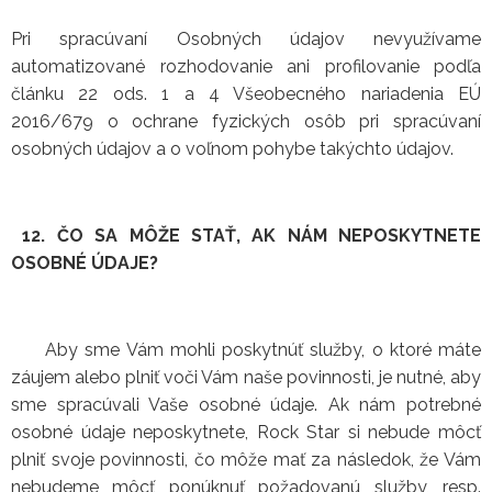
Pri spracúvaní Osobných údajov nevyužívame
automatizované rozhodovanie ani profilovanie podľa
článku 22 ods. 1 a 4 Všeobecného nariadenia EÚ
2016/679 o ochrane fyzických osôb pri spracúvaní
osobných údajov a o voľnom pohybe takýchto údajov.
12. ČO SA MÔŽE STAŤ, AK NÁM NEPOSKYTNETE
OSOBNÉ ÚDAJE?
Aby sme Vám mohli poskytnúť služby, o ktoré máte
záujem alebo plniť voči Vám naše povinnosti, je nutné, aby
sme spracúvali Vaše osobné údaje. Ak nám potrebné
osobné údaje neposkytnete, Rock Star si nebude môcť
plniť svoje povinnosti, čo môže mať za následok, že Vám
nebudeme môcť ponúknuť požadovanú služby, resp.