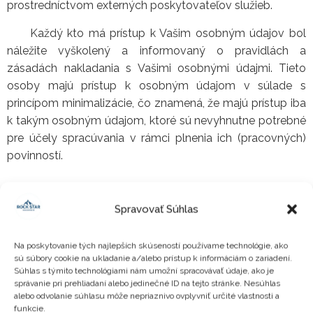
prostredníctvom externých poskytovateľov služieb.
Každý kto má prístup k Vašim osobným údajov bol
náležite vyškolený a informovaný o pravidlách a
zásadách nakladania s Vašimi osobnými údajmi. Tieto
osoby majú prístup k osobným údajom v súlade s
princípom minimalizácie, čo znamená, že majú prístup iba
k takým osobným údajom, ktoré sú nevyhnutne potrebné
pre účely spracúvania v rámci plnenia ich (pracovných)
povinností.
Spravovať Súhlas
Ak sú Vaše osobné údaje spracúvané poskytovateľom
služieb v zmluvnom vzťahu s Rock Star, ktorý spracúva
Vaše osobné údaje v mene a na účet Rock Star, Rock Star
Na poskytovanie tých najlepších skúseností používame technológie, ako
sú súbory cookie na ukladanie a/alebo prístup k informáciám o zariadení.
a tento poskytovateľ služieb uzatvorili zmluvu o
Súhlas s týmito technológiami nám umožní spracovávať údaje, ako je
spracovaní osobných údajov v súlade s aplikovateľnými
správanie pri prehliadaní alebo jedinečné ID na tejto stránke. Nesúhlas
alebo odvolanie súhlasu môže nepriaznivo ovplyvniť určité vlastnosti a
právnymi predpismi ochrany osobných údajov (ak sa taká
funkcie.