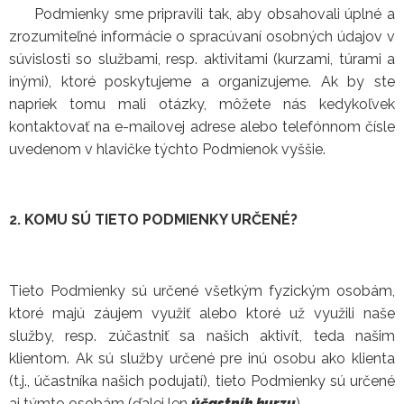
Podmienky sme pripravili tak, aby obsahovali úplné a
zrozumiteľné informácie o spracúvaní osobných údajov v
súvislosti so službami, resp. aktivitami (kurzami, túrami a
inými), ktoré poskytujeme a organizujeme. Ak by ste
napriek tomu mali otázky, môžete nás kedykoľvek
kontaktovať na e-mailovej adrese alebo telefónnom čísle
uvedenom v hlavičke týchto Podmienok vyššie.
2. KOMU SÚ TIETO PODMIENKY URČENÉ?
Tieto Podmienky sú určené všetkým fyzickým osobám,
ktoré majú záujem využiť alebo ktoré už využili naše
služby, resp. zúčastniť sa našich aktivít, teda našim
klientom. Ak sú služby určené pre inú osobu ako klienta
(t.j., účastníka našich podujatí), tieto Podmienky sú určené
aj týmto osobám (ďalej len
účastník kurzu
).