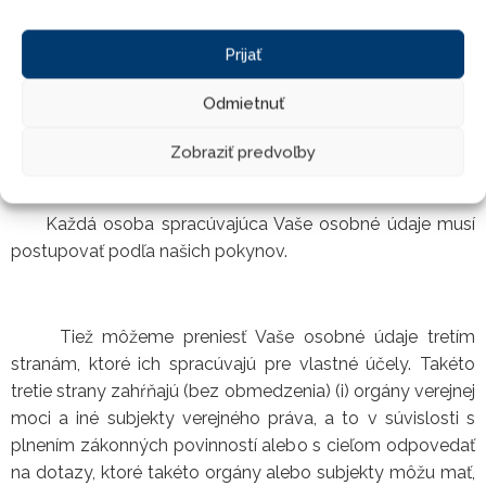
zmluva vyžaduje). Táto skupina poskytovateľov služieb
zahŕňa napríklad poskytovateľov IT služieb (napríklad
Prijať
dochádzkové a mzdové systémy a ich správa),
poskytovateľov vzdelávacích a školiacich kurzov,
Odmietnuť
poskytovateľov pracovnej zdravotnej služby, banky,
poskytovateľov služieb v oblasti stravovania a pod.
Zobraziť predvoľby
Každá osoba spracúvajúca Vaše osobné údaje musí
postupovať podľa našich pokynov.
Tiež môžeme preniesť Vaše osobné údaje tretím
stranám, ktoré ich spracúvajú pre vlastné účely. Takéto
tretie strany zahŕňajú (bez obmedzenia) (i) orgány verejnej
moci a iné subjekty verejného práva, a to v súvislosti s
plnením zákonných povinností alebo s cieľom odpovedať
na dotazy, ktoré takéto orgány alebo subjekty môžu mať,