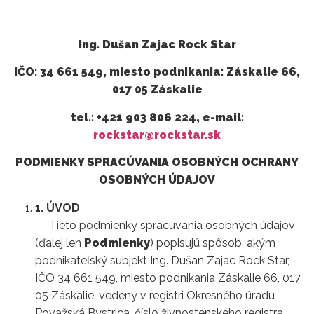
Ing. Dušan Zajac Rock Star
IČO: 34 661 549, miesto podnikania: Záskalie 66,
017 05 Záskalie
tel.: +421 903 806 224, e-mail:
rockstar@rockstar.sk
PODMIENKY SPRACÚVANIA OSOBNÝCH OCHRANY
OSOBNÝCH ÚDAJOV
1. ÚVOD
Tieto podmienky spracúvania osobných údajov
(ďalej len
Podmienky
) popisujú spôsob, akým
podnikateľský subjekt Ing. Dušan Zajac Rock Star,
IČO 34 661 549, miesto podnikania Záskalie 66, 017
05 Záskalie, vedený v registri Okresného úradu
Považská Bystrica, číslo živnostenského registra