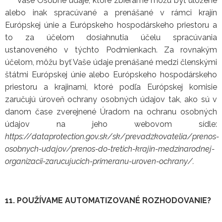
Vaše Osobné údaje, ktoré zbierame môžu byť uložené
alebo inak spracúvané a prenášané v rámci krajín
Európskej únie a Európskeho hospodárskeho priestoru a
to za účelom dosiahnutia účelu spracúvania
ustanoveného v týchto Podmienkach. Za rovnakým
účelom, môžu byť Vaše údaje prenášané medzi členskými
štátmi Európskej únie alebo Európskeho hospodárskeho
priestoru a krajinami, ktoré podľa Európskej komisie
zaručujú úroveň ochrany osobných údajov tak, ako sú v
danom čase zverejnené Úradom na ochranu osobných
údajov na jeho webovom sídle:
https://dataprotection.gov.sk/sk/prevadzkovatelia/prenos-
osobnych-udajov/prenos-do-tretich-krajin-medzinarodnej-
organizacii-zarucujucich-primeranu-uroven-ochrany/.
11. POUŽÍVAME AUTOMATIZOVANÉ ROZHODOVANIE?